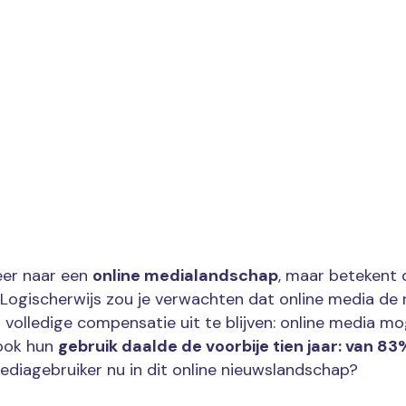
eer naar een
online medialandschap
, maar betekent d
ogischerwijs zou je verwachten dat online media de r
n volledige compensatie uit te blijven: online media m
 ook hun
gebruik daalde de voorbije tien jaar: van 83
ediagebruiker nu in dit online nieuwslandschap?