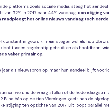
urde platforms zoals sociale media, steeg het aandee
rft van 32% in 2017 naar 44% vandaag,
een stijging v
n raadpleegt het online nieuws vandaag toch eerde
f constant in gebruik, maar stegen wél als hoofdbron:
e kloof tussen regelmatig gebruik en als hoofdbron:
wie
ds vaker primair op.
 jaar als nieuwsbron op, maar hun aandeel blijft voorl
, kunnen we ons de vraag stellen of de hedendaagse n
 Bijna één op de tien Vlamingen geeft aan de afgel
e stijging ten opzichte van 2017. Dit loopt parallel 