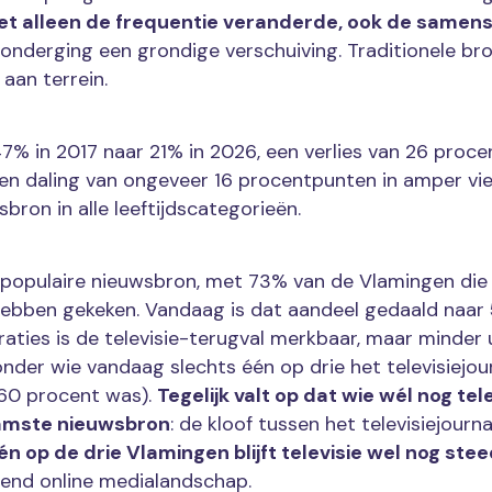
et alleen de frequentie veranderde, ook de samens
onderging een grondige verschuiving. Traditionele br
l aan terrein.
47% in 2017 naar 21% in 2026, een verlies van 26 proce
en daling van ongeveer 16 procentpunten in amper vier 
wsbron in alle leeftijdscategorieën.
g populaire nieuwsbron, met 73% van de Vlamingen di
 hebben gekeken. Vandaag is dat aandeel gedaald naar 5
aties is de televisie-terugval merkbaar, maar minder 
onder wie vandaag slechts één op drie het televisiejou
 60 procent was).
Tegelijk valt op dat wie wél nog tele
aamste nieuwsbron
: de kloof tussen het televisiejourna
én op de drie Vlamingen blijft televisie wel nog ste
iend online medialandschap.