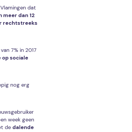
l Vlamingen dat
an meer dan 12
r rechtstreeks
 van 7% in 2017
 op sociale
opig nog erg
ieuwsgebruiker
open week geen
met de
dalende