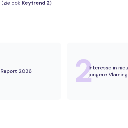
(zie ook
Keytrend 2
).
2
Interesse in nie
s Report 2026
jongere Vlamin