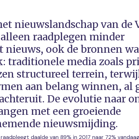
s het nieuwslandschap van de
t alleen raadplegen minder
t nieuws, ook de bronnen wa
: traditionele media zoals pri
zen structureel terrein, terwij
ormen aan belang winnen, al 
achteruit. De evolutie naar o
hangen met een groeiende
nemende nieuwsmijding.
 raadpleegt daalde van 89% in 2017 naar 72% vandaag,