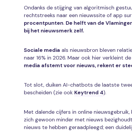
Ondanks de stijging van algoritmisch gestu
rechtstreeks naar een nieuwssite of app su
procentpunten
.
De helft van de Vlaminge
bij het nieuwsmerk zelf.
Sociale media
als nieuwsbron bleven relatie
naar 16% in 2026. Maar ook hier verkleint d
media afstemt voor nieuws, rekent er stee
Tot slot, duiken AI-chatbots de laatste twee
bescheiden (zie ook
Keytrend 4
).
Met dalende cijfers in online nieuwsgebruik
zich gewoon minder met nieuws bezighoudt?
nieuws te hebben geraadpleegd; een duidelijk