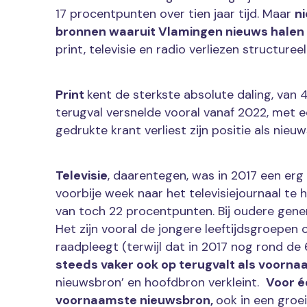
17 procentpunten over tien jaar tijd. Maar
ni
bronnen waaruit Vlamingen nieuws halen
print, televisie en radio verliezen structuree
Print
kent de sterkste absolute daling, van 
terugval versnelde vooral vanaf 2022, met e
gedrukte krant verliest zijn positie als nieu
Televisie
, daarentegen, was in 2017 een er
voorbije week naar het televisiejournaal te
van toch 22 procentpunten. Bij oudere gener
Het zijn vooral de jongere leeftijdsgroepen 
raadpleegt (terwijl dat in 2017 nog rond de
steeds vaker ook op terugvalt als voorn
nieuwsbron’ en hoofdbron verkleint.
Voor é
voornaamste nieuwsbron,
ook in een groe