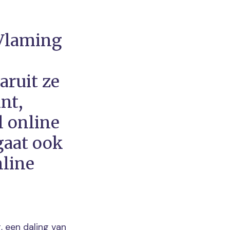
 Vlaming
aruit ze
nt,
l online
gaat ook
nline
 een daling van