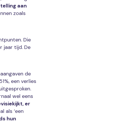
telling aan
onnen zoals
ntpunten. Die
jaar tijd. De
e aangaven de
1%, een verlies
uitgesproken.
rnaal wel eens
visiekijkt, er
al als ‘een
eds hun